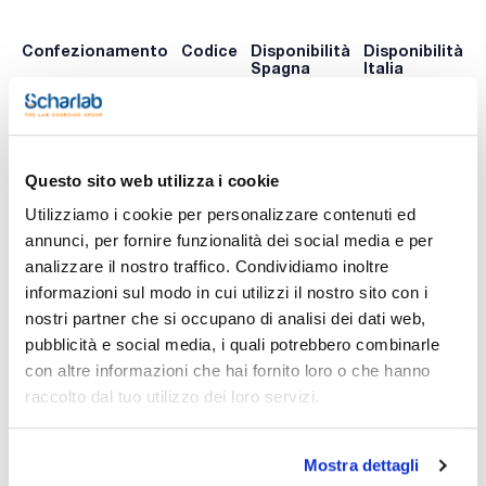
Confezionamento
Codice
Disponibilità
Disponibilità
P
Spagna
Italia
p
0 -
0 -
0209-
x u.
contatta i
contatta i
ABEKD
A
ns.uffici
ns.uffici
Questo sito web utilizza i cookie
Utilizziamo i cookie per personalizzare contenuti ed
Stampa pagina prodotto
annunci, per fornire funzionalità dei social media e per
Caratteristiche
analizzare il nostro traffico. Condividiamo inoltre
Descrizione : Filtro per gas e vapori tipo ABEKD
Filtro : Filtro misto quando i rapporti tra organici, inorganici e
informazioni sul modo in cui utilizzi il nostro sito con i
NH3/ammine sono simili e fumi e particolato (filtro HEPA)
nostri partner che si occupano di analisi dei dati web,
Conf. (unità) : 1
Vedi di più
pubblicità e social media, i quali potrebbero combinarle
I filtri Cruma per le cabine di filtrazione sono realizzati, a
con altre informazioni che hai fornito loro o che hanno
seconda del tipo, con carbone attivo o Zeolite attivata in
quanto sono più adatti ad adsorbire inquinanti gassosi.
raccolto dal tuo utilizzo dei loro servizi.
Sono disponibili 6 tipi di filtri, che in combinazione tra loro
possono essere realizzati fino a 15 diversi tipi.
Documentazione tecnica
Filtri di dimensioni speciali per le cabine Classic 670
disponibili.
Mostra dettagli
I modelli 670 e G-3 richiedono un filtro speciale.
TDS / Scheda tecnica
COA