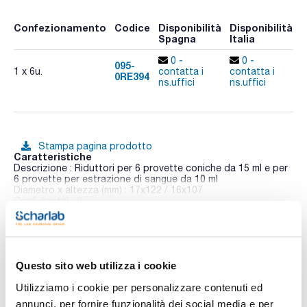
Confezionamento
Codice
Disponibilità
Disponibilità
P
Spagna
Italia
p
0 -
0 -
095-
1 x 6u.
contatta i
contatta i
0RE394
A
ns.uffici
ns.uffici
Stampa pagina prodotto
Caratteristiche
Descrizione : Riduttori per 6 provette coniche da 15 ml e per
6 provette per estrazione di sangue da 10 ml
Diametro x altezza (mm) : 17x122 / 16x107
Conf. (unità) : 6
Vedi di più
La centrifuga Bioprocen 22 R è dotata di rotori ad alta
velocità per microprovette da 1,5 a 5 ml e per provette
coniche. Gli accessori per micropiastre offrono la possibilità
di lavorare con rotori oscillanti.
Il sistema di raffreddamento è stato progettato per
Questo sito web utilizza i cookie
Documentazione tecnica
stabilizzare la temperatura, in modo da mantenerla costante
anche alla massima velocità durante il ciclo. Il gas utilizzato è
Utilizziamo i cookie per personalizzare contenuti ed
l'R 449A HFO (privo di CFC).
TDS / Scheda tecnica
COA
annunci, per fornire funzionalità dei social media e per