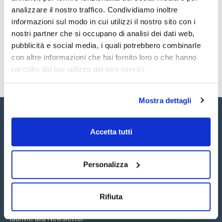
Le diverse opzioni di personalizzazione tramite il software
trasformano questa centrifuga in uno strumento su misura
analizzare il nostro traffico. Condividiamo inoltre
Registrati per i download
Registrati per i download
per il vostro laboratorio.
SDS / Scheda di
informazioni sul modo in cui utilizzi il nostro sito con i
Il display LCD indica i valori di RPM/FCR, tempo, temperatura
Sicurezza
e accelerazione/frenata (PCBS), nonché messaggi acustici e
nostri partner che si occupano di analisi dei dati web,
visivi che mostrano all'utente lo stato dell'apparecchiatura.
Registrati per i download
pubblicità e social media, i quali potrebbero combinarle
con altre informazioni che hai fornito loro o che hanno
raccolto dal tuo utilizzo dei loro servizi.
Mostra dettagli
Accetta tutti
Seguici:
Personalizza
Rifiuta
Iscriviti alla Newsletter