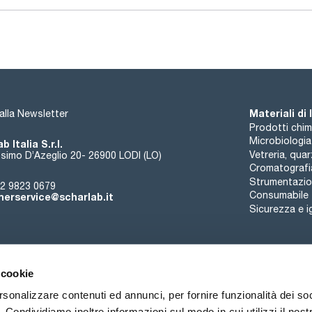
Materiali di
i alla Newsletter
Prodotti chim
Microbiologia
b Italia S.r.l.
Vetreria, qua
simo D’Azeglio 20- 26900 LODI (LO)
Cromatografi
Strumentazion
2 9823 0679
Consumabile
erservice@scharlab.it
Sicurezza e i
 cookie
rsonalizzare contenuti ed annunci, per fornire funzionalità dei so
o. Condividiamo inoltre informazioni sul modo in cui utilizzi il nostr