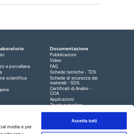
 laboratorio
Documentazione
ici
Pubblicazioni
Video
rzo e porcellana
FAQ
a
Schede tecniche - TDS
e scientifica
Schede di sicurezza dei
materiali - SDS
Certificati di Analisi -
giene
COA
Applicazioni
Tavola periodica
Scharlau leathergoods
Accetta tutti
Canale di segnalazioni
cial media e per
o sito con i