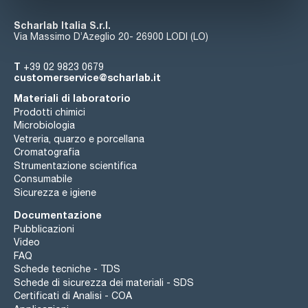
Digicen 22
- Ventilazione forzata che riduce l'aumento della
Scharlab Italia S.r.l.
temperatura.
Via Massimo D’Azeglio 20- 26900 LODI (LO)
Digicen 22 R con sistema di raffreddamento
T
+39 02 9823 0679
- Mantiene il raffreddamento dopo aver terminato il
customerservice@scharlab.it
processo di centrifugazione;
- Programma di pre-raffreddamento con rotore rotante e
Materiali di laboratorio
temperatura regolabile;
- Garantisce 4°C al massimo R.P.M.;
Prodotti chimici
- Regolazione della temperatura da -20 °C (-4 °F) a 40 °C (104
Microbiologia
°F) in intervalli di 1 °C;
Vetreria, quarzo e porcellana
- Sensore di temperatura all'interno della camera;
Cromatografia
- Gas R 449A HFO (senza CFC).
Strumentazione scientifica
Consumabile
Sicurezza e igiene
Documentazione
Pubblicazioni
Video
FAQ
Schede tecniche - TDS
Schede di sicurezza dei materiali - SDS
Certificati di Analisi - COA