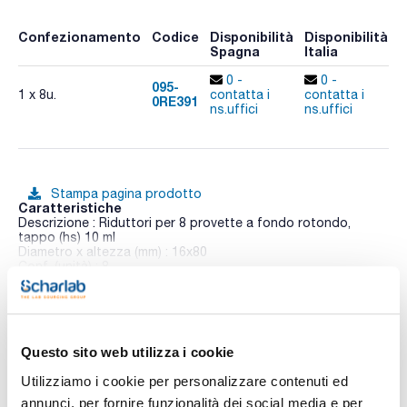
Confezionamento
Codice
Disponibilità
Disponibilità
P
Spagna
Italia
p
0 -
0 -
095-
1 x 8u.
contatta i
contatta i
0RE391
A
ns.uffici
ns.uffici
Stampa pagina prodotto
Caratteristiche
Descrizione : Riduttori per 8 provette a fondo rotondo,
tappo (hs) 10 ml
Diametro x altezza (mm) : 16x80
Conf. (unità) : 8
Vedi di più
Le centrifughe Digicen 22 si distinguono per la loro versatilità
all'interno delle centrifughe universali.
Tutti i loro rotori sono dotati del sistema REI (Rotor Easy to
Install), che permette di installarli sul rotore in modo sicuro
Questo sito web utilizza i cookie
Documentazione tecnica
senza bisogno di attrezzi e sbloccarli semplicemente
rimuovendoli dalla loro posizione. Le centrifughe sono
Utilizziamo i cookie per personalizzare contenuti ed
progettate per la lavorazione di un'ampia gamma di campioni
TDS / Scheda tecnica
COA
annunci, per fornire funzionalità dei social media e per