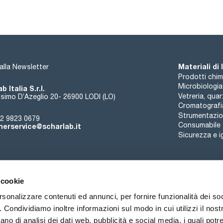
Materiali di
i alla Newsletter
Prodotti chim
Microbiologia
b Italia S.r.l.
Vetreria, qua
simo D’Azeglio 20- 26900 LODI (LO)
Cromatografi
Strumentazion
2 9823 0679
Consumabile
erservice@scharlab.it
Sicurezza e i
 cookie
rsonalizzare contenuti ed annunci, per fornire funzionalità dei so
o. Condividiamo inoltre informazioni sul modo in cui utilizzi il nostr
Chi siamo
Eventi
Contatto
Novità
ano di analisi dei dati web, pubblicità e social media, i quali pot