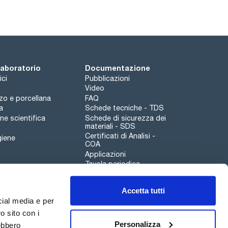
 laboratorio
Documentazione
ici
Pubblicazioni
Video
rzo e porcellana
FAQ
a
Schede tecniche - TDS
e scientifica
Schede di sicurezza dei
materiali - SDS
Certificati di Analisi -
giene
COA
Applicazioni
Tavola periodica
Scharlau leathergoods
Accetta tutti
Canale di segnalazioni
cial media e per
o sito con i
Personalizza
rebbero