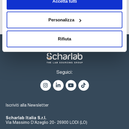
Accetta tutti
Registrati per i download
Ogni apparecchiatura viene fornita con software per
Windows, vaschette di vetro ottico per le scale di colore
incluse, un filtro in vetro certificato con un valore di colore
Personalizza
specificato per la verifica, una lampada di ricambio e un
manuale d'istruzioni.
Rifiuta
Seguici:
Iscriviti alla Newsletter
Scharlab Italia S.r.l.
Via Massimo D’Azeglio 20- 26900 LODI (LO)