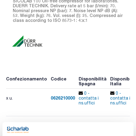
SICOLAB 100 Oil-free compressor for laboratories.
DUERR TECHNIK. Delivery rate at 5 bar (l/min): 70.
Nominal pressure NP (bar): 7. Noise level NP dB (A):
52. Weight (kg): 76. Vol. vessel (l): 25. Compressed air
class according to ISO 8573-1: 4:x:1
Confezionamento
Codice
Disponibilità
Disponibilit
Spagna
Italia
0 -
0 -
0626210000
x u.
contatta i
contatta i
ns.uffici
ns.uffici
Stampa pagina prodotto
Caratteristiche