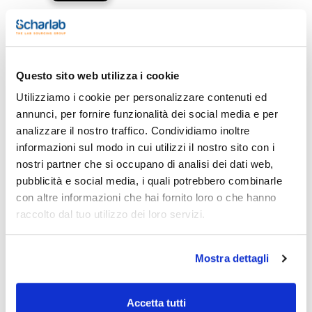
Stampa pagina prodotto
Questo sito web utilizza i cookie
Caratteristiche
Dimensioni esterne LxHxP (mm) : 304x609x304
Utilizziamo i cookie per personalizzare contenuti ed
Volume (l) : 56
annunci, per fornire funzionalità dei social media e per
Colore : Trasparente
Porta : Laterale
analizzare il nostro traffico. Condividiamo inoltre
Vedi di più
Cubicoli : 2
informazioni sul modo in cui utilizzi il nostro sito con i
Vassoi : 4
Posizioni per vassoi : 10
nostri partner che si occupano di analisi dei dati web,
Conf. (unità) : 1
pubblicità e social media, i quali potrebbero combinarle
Essiccatori progettati per proteggere, immagazzinare o
con altre informazioni che hai fornito loro o che hanno
Documentazione tecnica
trasportare materiali sensibili prevenendone la
raccolto dal tuo utilizzo dei loro servizi.
contaminazione.
Impedisce l'ingresso di polvere all'interno. Anche l'umidità
TDS / Scheda tecnica
COA
con una carica leggermente positiva di N2.
Gli essiccatori color ambra proteggono i materiali sensibili
Registrati per i download
Registrati per i download
Mostra dettagli
immagazzinati dai raggi UV della luce.
SDS / Scheda di
Sicurezza
- Tutte le unità sono impilabili;
- Tutti i vassoi sono perforati per una circolazione ottimale
Registrati per i download
Accetta tutti
dell'aria;