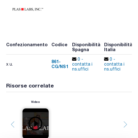
Confezionamento
Codice
Disponibilità
Disponibilità
Spagna
Italia
0 -
0 -
861-
x u.
contatta i
contatta i
CG/NS1
ns.uffici
ns.uffici
Risorse correlate
Video