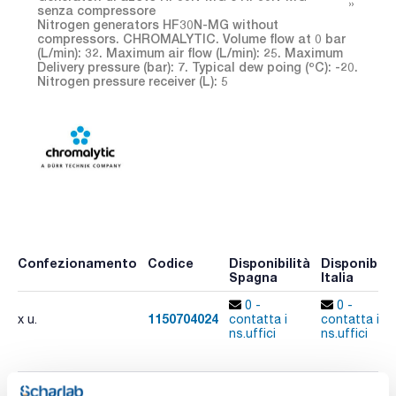
senza compressore
Nitrogen generators HF30N-MG without
compressors. CHROMALYTIC. Volume flow at 0 bar
(L/min): 32. Maximum air flow (L/min): 25. Maximum
Delivery pressure (bar): 7. Typical dew poing (ºC): -20.
Nitrogen pressure receiver (L): 5
Confezionamento
Codice
Disponibilità
Disponibilit
Spagna
Italia
0 -
0 -
1150704024
x u.
contatta i
contatta i
ns.uffici
ns.uffici