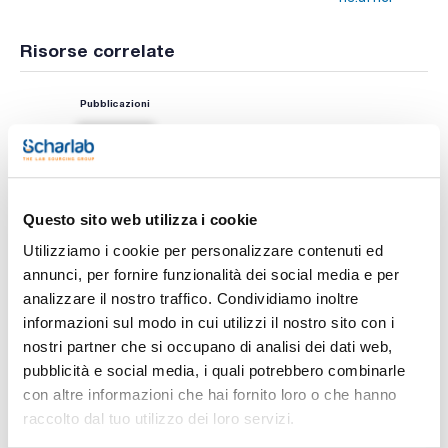
Risorse correlate
Pubblicazioni
Questo sito web utilizza i cookie
Utilizziamo i cookie per personalizzare contenuti ed
annunci, per fornire funzionalità dei social media e per
analizzare il nostro traffico. Condividiamo inoltre
informazioni sul modo in cui utilizzi il nostro sito con i
Stampa pagina prodotto
Caratteristiche
nostri partner che si occupano di analisi dei dati web,
Articolo : AQ-100X
pubblicità e social media, i quali potrebbero combinarle
Descrizione : AquaSnap® Test ATP Totale in Acqua
Conf. (unità) : 100
con altre informazioni che hai fornito loro o che hanno
Vedi di più
EnSURE® Touch® è la nuova generazione di sistemi di
raccolto dal tuo utilizzo dei loro servizi.
monitoraggio ambientale e di ATP. Progettato per funzionare