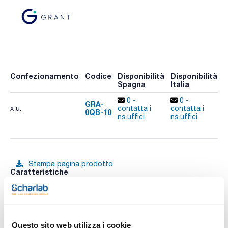
Confezionamento
Codice
Disponibilità
Disponibilità
P
Spagna
Italia
p
0 -
0 -
GRA-
x u.
contatta i
contatta i
0QB-10
A
ns.uffici
ns.uffici
Stampa pagina prodotto
Caratteristiche
Descrizione : Blocco intercambiabile per 24 provette di
diametro 10 mm, profondità di foro 50 mm
Per modello : QBD1, QBD2, QBD4, QBH2
Conf. (unità) :
Vedi di più
Blocchi termici con controllo digitale della temperatura per
Questo sito web utilizza i cookie
una migliore precisione e uniformità. Sono ideali per