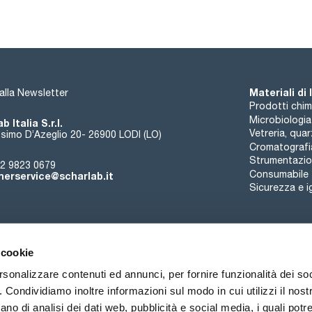
- Filtro blu da 45 mm, cavo di alimentazione, chiave a brugola
Materiali di
i alla Newsletter
Prodotti chim
Microbiologia
b Italia S.r.l.
Vetreria, qua
simo D’Azeglio 20- 26900 LODI (LO)
Cromatografi
Strumentazion
2 9823 0679
Consumabile
erservice@scharlab.it
Sicurezza e i
 cookie
rsonalizzare contenuti ed annunci, per fornire funzionalità dei so
o. Condividiamo inoltre informazioni sul modo in cui utilizzi il nostr
Chi siamo
Eventi
Contatto
Novità
ano di analisi dei dati web, pubblicità e social media, i quali pot