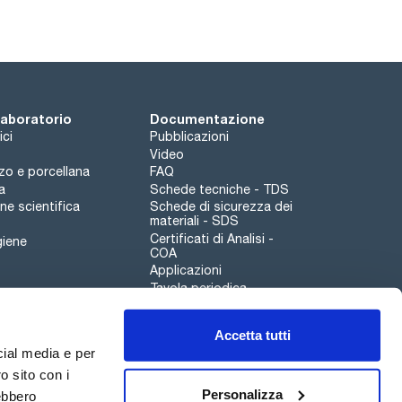
 e coperchio protettivo.
 laboratorio
Documentazione
ici
Pubblicazioni
Video
rzo e porcellana
FAQ
a
Schede tecniche - TDS
e scientifica
Schede di sicurezza dei
materiali - SDS
Certificati di Analisi -
giene
COA
Applicazioni
Tavola periodica
Scharlau leathergoods
Accetta tutti
Canale di segnalazioni
cial media e per
o sito con i
Personalizza
rebbero