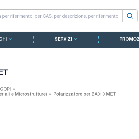
CHI
SERVIZI
PROMOZ
MET
COPI
iali e Microstrutture)
Polarizzatore per BA310 MET