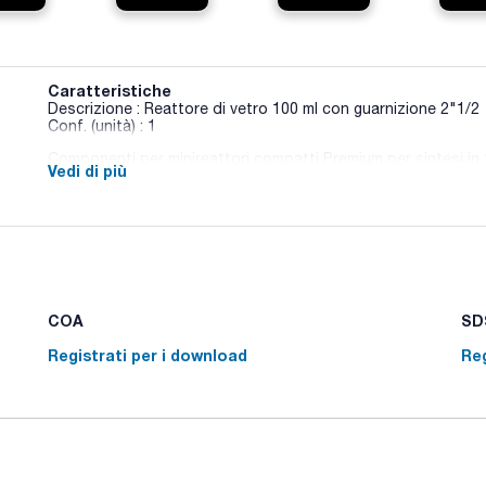
Caratteristiche
Descrizione : Reattore di vetro 100 ml con guarnizione 2"1/2
Conf. (unità) : 1
Componenti per minireattori compatti Premium per sintesi in 
Vedi di più
COA
SDS
Registrati per i download
Reg