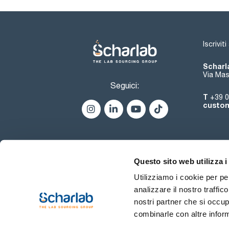
Iscrivit
Scharla
Via Mas
Seguici:
T
+39 0
custom
Questo sito web utilizza i
Utilizziamo i cookie per pe
analizzare il nostro traffic
nostri partner che si occup
combinarle con altre inform
Termini di utilizzo
Condiz