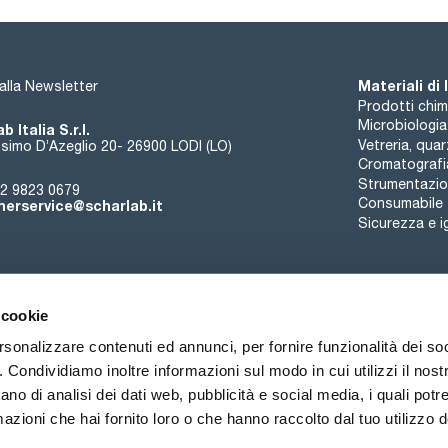
Materiali di
i alla Newsletter
Prodotti chim
Microbiologia
b Italia S.r.l.
Vetreria, qua
simo D’Azeglio 20- 26900 LODI (LO)
Cromatografi
Strumentazion
2 9823 0679
Consumabile
erservice@scharlab.it
Sicurezza e i
 cookie
rsonalizzare contenuti ed annunci, per fornire funzionalità dei so
o. Condividiamo inoltre informazioni sul modo in cui utilizzi il nostr
Chi siamo
Eventi
Contatto
Novità
ano di analisi dei dati web, pubblicità e social media, i quali pot
azioni che hai fornito loro o che hanno raccolto dal tuo utilizzo de
ioni di vendita
Politica sui cookie
Politica sulla riservatezza