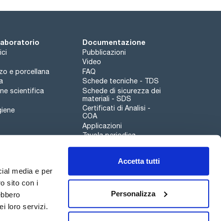
 laboratorio
Documentazione
ici
Pubblicazioni
Video
rzo e porcellana
FAQ
a
Schede tecniche - TDS
e scientifica
Schede di sicurezza dei
materiali - SDS
Certificati di Analisi -
giene
COA
Applicazioni
Tavola periodica
Scharlau leathergoods
Accetta tutti
Canale di segnalazioni
cial media e per
o sito con i
Personalizza
rebbero
i loro servizi.
Qualità
Sostenibilità