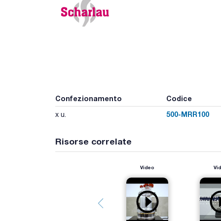
Confezionamento
Codice
500-MRR100
x u.
Risorse correlate
Video
Vi