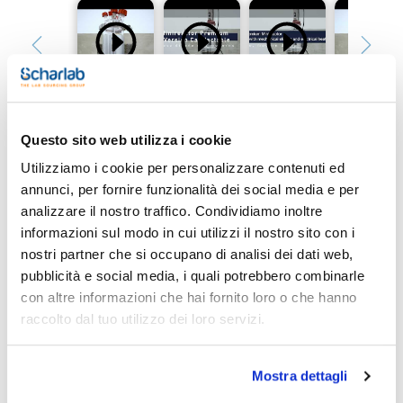
Questo sito web utilizza i cookie
Utilizziamo i cookie per personalizzare contenuti ed
Stampa pagina prodotto
annunci, per fornire funzionalità dei social media e per
Caratteristiche
Descrizione : Blocco riscaldante in alluminio per reattore da
analizzare il nostro traffico. Condividiamo inoltre
100 ml
informazioni sul modo in cui utilizzi il nostro sito con i
Conf. (unità) : 1
nostri partner che si occupano di analisi dei dati web,
Vedi di più
Componenti per minireattori compatti Premium per sintesi in
fase liquida
pubblicità e social media, i quali potrebbero combinarle
con altre informazioni che hai fornito loro o che hanno
raccolto dal tuo utilizzo dei loro servizi.
Documentazione tecnica
Mostra dettagli
TDS / Scheda tecnica
COA