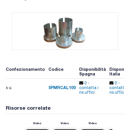
Confezionamento
Codice
Disponibilità
Disponibil
Spagna
Italia
0 -
0 -
5PMRCAL100
x u.
contatta i
contatta i
ns.uffici
ns.uffici
Risorse correlate
Video
Video
Video
Video