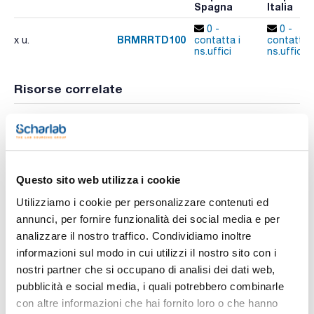
Spagna
Italia
0 -
0 -
BRMRRTD100
x u.
contatta i
contatta i
ns.uffici
ns.uffici
Risorse correlate
Video
Video
Video
Video
Questo sito web utilizza i cookie
Utilizziamo i cookie per personalizzare contenuti ed
annunci, per fornire funzionalità dei social media e per
analizzare il nostro traffico. Condividiamo inoltre
informazioni sul modo in cui utilizzi il nostro sito con i
nostri partner che si occupano di analisi dei dati web,
Stampa pagina prodotto
pubblicità e social media, i quali potrebbero combinarle
Caratteristiche
Descrizione : Reattore in vetro termostatato, con chiave di
con altre informazioni che hai fornito loro o che hanno
scarico 100 ml con guarnizione 2"1/2