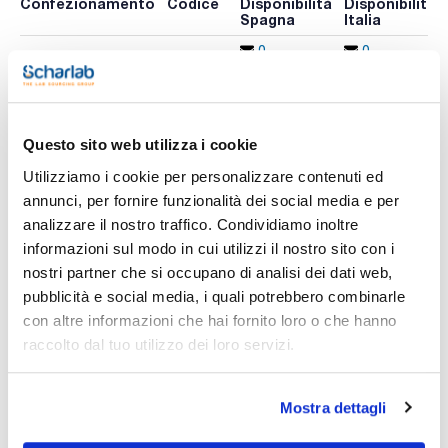
Confezionamento
Codice
Disponibilità
Disponibilità
Spagna
Italia
0 -
0 -
HI6421P-
x u.
contatta i
contatta i
02
ns.uffici
ns.uffici
Questo sito web utilizza i cookie
Stampa pagina prodotto
Utilizziamo i cookie per personalizzare contenuti ed
Caratteristiche
annunci, per fornire funzionalità dei social media e per
Descrizione : Ossimetro da banco di ossigeno disciolto con
sonda polarografica per l'ossigeno disciolto. Fornito con
analizzare il nostro traffico. Condividiamo inoltre
sonda polarografica per ossigeno disciolto HAHI764833,
informazioni sul modo in cui utilizzi il nostro sito con i
portaelettrodo HAHI764060, soluzione elettrolitica
Vedi di più
034HI7041S (30 mL), membrane (2 unità), adattatore di
nostri partner che si occupano di analisi dei dati web,
alimentazione, cavo da USB-C a USB-A, certificati di qualità
pubblicità e social media, i quali potrebbero combinarle
e guida rapida
Modello : HI6421P-02
con altre informazioni che hai fornito loro o che hanno
Conf. (unità) : 1
raccolto dal tuo utilizzo dei loro servizi.
Documentazione tecnica
Apparecchiature di laboratorio con touch screen e molteplici
opzioni di connettività. Progettati per offrire la migliore
esperienza utente, una gestione intuitiva e la massima
TDS / Scheda tecnica
COA
Mostra dettagli
produttività.
Registrati per i download
Registrati per i download
Caratteristiche tecniche: