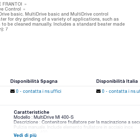
E FRANTOI
ive Control
rive basic. MultiDrive basic and MultiDrive control
ter for dry grinding of a variety of applications, such as
as to be cleaned manually. Includes a standard beater made
): 7
Disponibilità Spagna
Disponibilità Italia
0 - contatta i ns.uffici
0 - contatta i ns.uf
Caratteristiche
Modello : MultiDrive MI 400-S
Descrizione : Contenitore frullatore per la macinazione a secc
Pulizia manuale. Include elemento frullatore in acciaio inox
Volume (ml) : 400
Vedi di più
Dimensioni del grano (mm) : 7