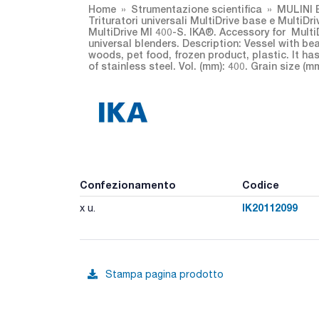
Home
Strumentazione scientifica
MULINI 
Trituratori universali MultiDrive base e MultiDr
MultiDrive MI 400-S. IKA®. Accessory for MultiD
universal blenders. Description: Vessel with bea
woods, pet food, frozen product, plastic. It h
of stainless steel. Vol. (mm): 400. Grain size (mm
Confezionamento
Codice
IK20112099
x u.
Stampa pagina prodotto