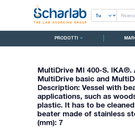
PRODOTTI
MAR
MultiDrive MI 400-S. IKA®. 
MultiDrive basic and MultiDr
Description: Vessel with bea
applications, such as woods
plastic. It has to be cleane
beater made of stainless ste
(mm): 7