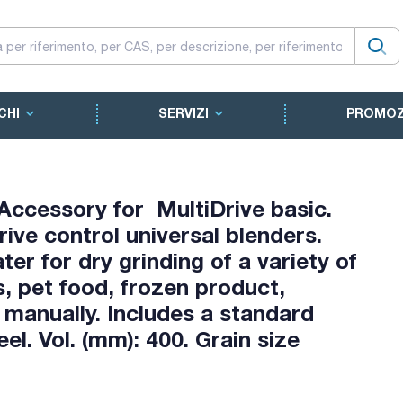
CHI
SERVIZI
PROMOZ
Accessory for MultiDrive basic.
ive control universal blenders.
ter for dry grinding of a variety of
, pet food, frozen product,
d manually. Includes a standard
el. Vol. (mm): 400. Grain size