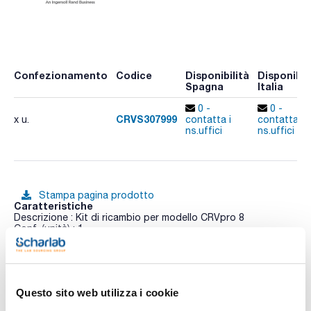
Confezionamento
Codice
Disponibilità
Disponibil
Spagna
Italia
0 -
0 -
CRVS307999
x u.
contatta i
contatta i
ns.uffici
ns.uffici
Stampa pagina prodotto
Caratteristiche
Descrizione : Kit di ricambio per modello CRVpro 8
Conf. (unità) : 1
Le pompe per vuoto a palette rotative a due stadi serie
Vedi di più
CRVpro sono caratterizzate da elevata affidabilità, bassi
requisiti di manutenzione e lunga durata
dell'apparecchiatura. Le pompe CRVpro sono l'integrazione
Questo sito web utilizza i cookie
perfetta per liofilizzatori, linee Schlenk, concentratori di
vuoto, camere a guanti e altre applicazioni in cui è richiesto