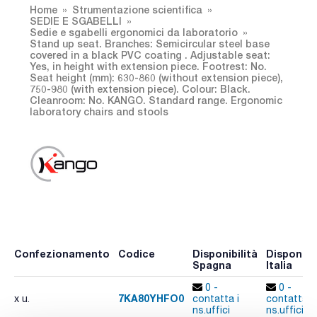
Home
Strumentazione scientifica
SEDIE E SGABELLI
Sedie e sgabelli ergonomici da laboratorio
Stand up seat. Branches: Semicircular steel base
covered in a black PVC coating . Adjustable seat:
Yes, in height with extension piece. Footrest: No.
Seat height (mm): 630-860 (without extension piece),
750-980 (with extension piece). Colour: Black.
Cleanroom: No. KANGO. Standard range. Ergonomic
laboratory chairs and stools
Confezionamento
Codice
Disponibilità
Disponibil
Spagna
Italia
0 -
0 -
7KA80YHFO0
x u.
contatta i
contatta i
ns.uffici
ns.uffici