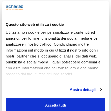
Stampa pagina prodotto
Caratteristiche
Questo sito web utilizza i cookie
Modello : Sedia da piedi
Utilizziamo i cookie per personalizzare contenuti ed
Gambe : Piede a ferro di cavallo in acciaio rivestito in PVC
Seduta regolabile : Sì, in altezza con tubo di prolunga
annunci, per fornire funzionalità dei social media e per
Poggiapiedi : No
Vedi di più
analizzare il nostro traffico. Condividiamo inoltre
Altezza seduta (mm) : 630-860 (senza tubo) 750-980 (con
tubo)
informazioni sul modo in cui utilizzi il nostro sito con i
Colore : Nero
nostri partner che si occupano di analisi dei dati web,
Camera bianca : No
Conf. (unità) : 1
pubblicità e social media, i quali potrebbero combinarle
Documentazione tecnica
Sedie e sgabelli non sono solo un elemento di comfort ma
con altre informazioni che hai fornito loro o che hanno
anche un mezzo di lavoro vero e proprio.
raccolto dal tuo utilizzo dei loro servizi.
Il piano e lo schienale sono ergonomici e realizzati in
TDS / Scheda tecnica
COA
poliuretano resistente a tagli, acidi debili, scintille e
lubrificanti. Inoltre, sono stati progettati per minimizzare la
Registrati per i download
Registrati per i download
sudorazione ,si puliscono facilmente, e sono adatti per uso
SDS / Scheda di
Mostra dettagli
in sale bianche e laboratori.
Sicurezza
Sono disponibili varie opzioni in termini di altezza, materiale,
Registrati per i download
poggiapiedi, ruote e colore.
Accetta tutti