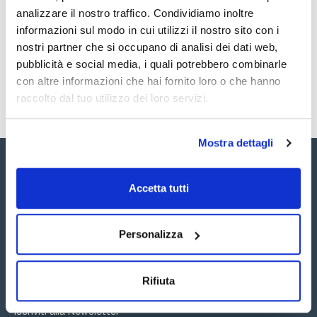
- Raccomandata per materiali di densità >0,8 g/cm3;
- Adatto per la setacciatura a umido;
analizzare il nostro traffico. Condividiamo inoltre
Registrati per i download
Registrati per i download
- Movimento elettromagneticamente indotto, combinando
SDS / Scheda di
informazioni sul modo in cui utilizzi il nostro sito con i
uno spostamento rotatorio con un altro verticale del
Sicurezza
campione;
nostri partner che si occupano di analisi dei dati web,
- Ampiezza di vibrazione regolabile fino a 2 mm;
Registrati per i download
pubblicità e social media, i quali potrebbero combinarle
- Dimensioni (LxHxP): 400x310x95 mm (senza setacci);
- Peso netto: 27 kg.
con altre informazioni che hai fornito loro o che hanno
raccolto dal tuo utilizzo dei loro servizi.
Mostra dettagli
Accetta tutti
Seguici:
Personalizza
Rifiuta
Iscriviti alla Newsletter