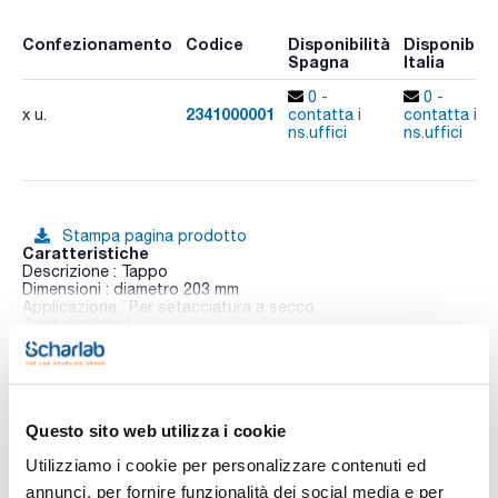
Confezionamento
Codice
Disponibilità
Disponibilit
Spagna
Italia
0 -
0 -
2341000001
x u.
contatta i
contatta i
ns.uffici
ns.uffici
Stampa pagina prodotto
Caratteristiche
Descrizione : Tappo
Dimensioni : diametro 203 mm
Applicazione : Per setacciatura a secco
Conf. (unità) : 1
Vedi di più
Per setacci da 200-203 mm di diametro.
Caratteristiche tecniche:
- Precisione e affidabilità;
- Tecnologia di ultima generazione con setacciatura
Questo sito web utilizza i cookie
Documentazione tecnica
intermittente;
- Facilità d'uso: sistema di chiusura e sicurezza 'cisa-
Utilizziamo i cookie per personalizzare contenuti ed
press';
TDS / Scheda tecnica
COA
annunci, per fornire funzionalità dei social media e per