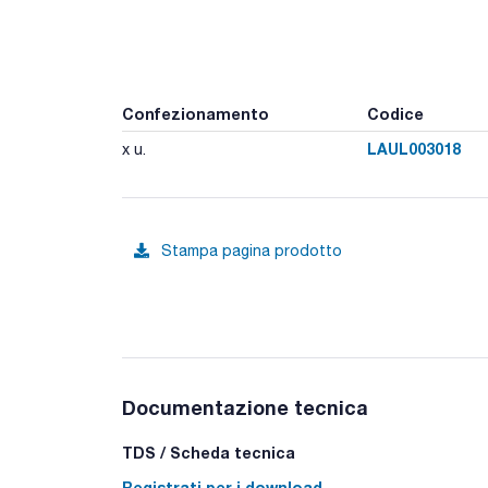
Confezionamento
Codice
LAUL003018
x u.
Stampa pagina prodotto
Documentazione tecnica
TDS / Scheda tecnica
Registrati per i download