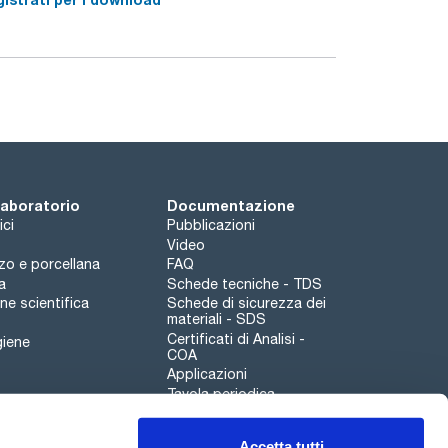
 a 1,6 µS/cm, in conformità alle farmacopee
raggiungono eccellenti valori di conducibilità. I
i metallici.
mita alla pulizia delle sostanze inquinanti
llatori di vetro lo fanno automaticamente.
, adsorbenti o scambiatori di ioni rigenerati.
 pulsante per produrre acqua pura.
 laboratorio
Documentazione
ici
Pubblicazioni
Video
rzo e porcellana
FAQ
a
Schede tecniche - TDS
e scientifica
Schede di sicurezza dei
materiali - SDS
Certificati di Analisi -
giene
COA
Applicazioni
Tavola periodica
Scharlau leathergoods
Accetta tutti