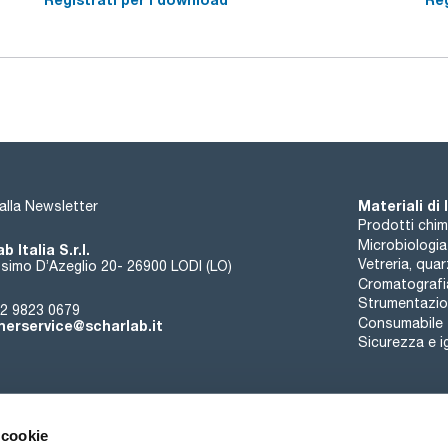
ottenere acqua distillata con valori di conducibilità inferiori
internazionali. Opzionalmente con 1 o 2 stadi di distillazione, 
distillatori di vetro forniscono acqua praticamente priva di ion
Manutenzione realizzabile senza personale specializzato. Si li
separate che si trovano nella camera dell'evaporatore. I disti
Richiedono solo elettricità e acqua, senza bisogno di cartucce
Dopo aver collegato l'acqua e la corrente, basta premere un
Materiali di
i alla Newsletter
Prodotti chim
Microbiologia
b Italia S.r.l.
Vetreria, qua
simo D’Azeglio 20- 26900 LODI (LO)
Cromatografi
Strumentazion
2 9823 0679
Consumabile
erservice@scharlab.it
Sicurezza e i
 cookie