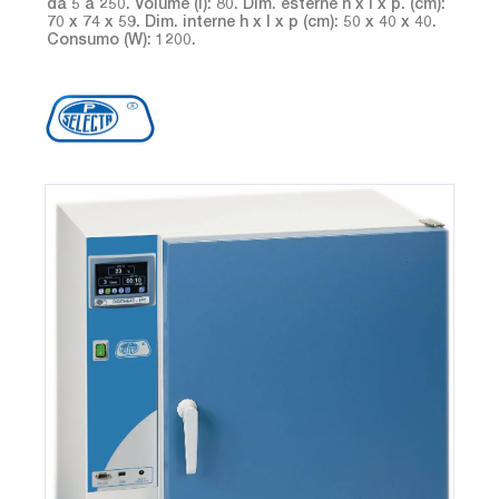
da 5 a 250. Volume (l): 80. Dim. esterne h x l x p. (cm):
70 x 74 x 59. Dim. interne h x l x p (cm): 50 x 40 x 40.
Consumo (W): 1200.