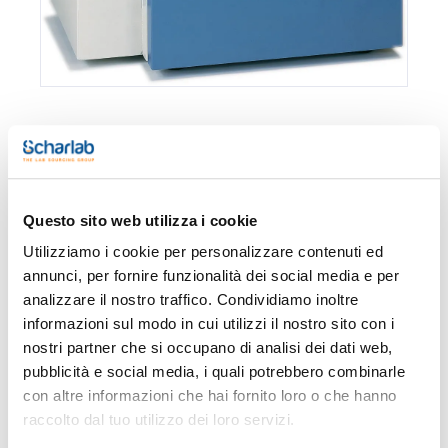
Confezionamento
Codice
Disponibilità
Disponibilit
Spagna
Italia
0 -
0 -
0192001254
x u.
contatta i
contatta i
Questo sito web utilizza i cookie
ns.uffici
ns.uffici
Utilizziamo i cookie per personalizzare contenuti ed
annunci, per fornire funzionalità dei social media e per
analizzare il nostro traffico. Condividiamo inoltre
informazioni sul modo in cui utilizzi il nostro sito con i
Stampa pagina prodotto
Caratteristiche
nostri partner che si occupano di analisi dei dati web,
Model : DIGITHEAT
pubblicità e social media, i quali potrebbero combinarle
Temperature range (ºC) : 5º above ambient temp. to 250
Volume (L) : 80
con altre informazioni che hai fornito loro o che hanno
External dimensions WxHxD (mm) : 740x700x590
Vedi di più
raccolto dal tuo utilizzo dei loro servizi.
Internal dimensions WxHxD (mm) : 400x500x400
Weight (Kg) : 59