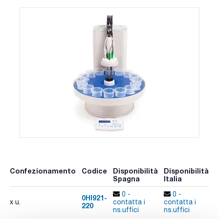
Confezionamento
Codice
Disponibilità
Disponibilità
P
Spagna
Italia
p
0 -
0 -
0HI921-
x u.
contatta i
contatta i
220
A
ns.uffici
ns.uffici