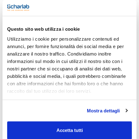
Stampa pagina prodotto
Caratteristiche
Questo sito web utilizza i cookie
Descrizione : Autocampionatore per titolatore HI932 con
vassoio per 18 campioni e 2 pompe peristaltiche
Utilizziamo i cookie per personalizzare contenuti ed
Conf. (unità) : 1
annunci, per fornire funzionalità dei social media e per
Vedi di più
- Gestione automatizzata fino a 18 campioni;
analizzare il nostro traffico. Condividiamo inoltre
- Fino a tre pompe peristaltiche per l'aggiunta di reagenti,
informazioni sul modo in cui utilizzi il nostro sito con i
l'aggiunta di solventi, la regolazione del volume del campione
e l'aspirazione dei residui;
nostri partner che si occupano di analisi dei dati web,
- Agitatore magnetico integrato e agitatore a elica opzionale;
pubblicità e social media, i quali potrebbero combinarle
- Rilevamento della posizione del becher vuoto;
Documentazione tecnica
- Posizione del becher di lavaggio e alloggiamento degli
con altre informazioni che hai fornito loro o che hanno
elettrodi;
raccolto dal tuo utilizzo dei loro servizi.
- Portaelettrodi con capacità per 3 elettrodi, sonda di
TDS / Scheda tecnica
COA
temperatura, tubo di aspirazione e 5 provette multiuso;
- Sequenze assegnate al metodo personalizzabili dall'utente;
Registrati per i download
Registrati per i download
- Report completi per sequenza, con evidenziazione del
SDS / Scheda di
Mostra dettagli
nome del campione, della posizione del becher, della
Sicurezza
dimensione del campione e del risultato;
- Report dettagliati con grafici e dati completi per ogni
Registrati per i download
titolazione.
Accetta tutti