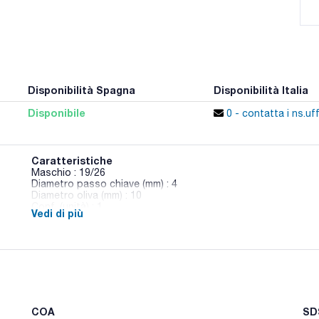
Disponibilità Spagna
Disponibilità Italia
Disponibile
0 - contatta i ns.uff
Caratteristiche
Maschio : 19/26
Diametro passo chiave (mm) : 4
Diametro oliva (mm) : 10
Conf. (unità) : 1
Vedi di più
Chiavi in vetro dritte con smerigliatura e oliva
COA
SDS