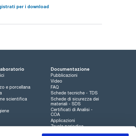
istrati per i download
 laboratorio
Documentazione
ici
Pubblicazioni
Video
rzo e porcellana
FAQ
a
Schede tecniche - TDS
e scientifica
Schede di sicurezza dei
materiali - SDS
Certificati di Analisi -
giene
COA
Applicazioni
Tavola periodica