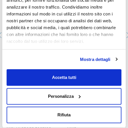
annunci, per fornire funzionalità dei social media e per
analizzare il nostro traffico. Condividiamo inoltre
informazioni sul modo in cui utilizzi il nostro sito con i
nostri partner che si occupano di analisi dei dati web,
pubblicità e social media, i quali potrebbero combinarle
con altre informazioni che hai fornito loro o che hanno
raccolto dal tuo utilizzo dei loro servizi.
Silicone paste A, EssentQ®, per lubrificazione a
temperatura elevata
Mostra dettagli
SI00330100
Confezionamento
: x 100 g :: Plastic bottle
Disponibilità
Controlla le scorte
:
Accetta tutti
Il mio prezzo
Acquista
:
Personalizza
Rifiuta
Documentazione tecnica