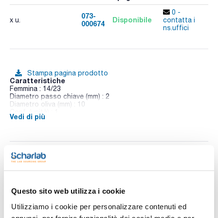
0 -
073-
Disponibile
x u.
contatta i
000674
A
ns.uffici
Stampa pagina prodotto
Caratteristiche
Femmina : 14/23
Diametro passo chiave (mm) : 2
Diametro oliva (mm) : 10
Conf. (unità) : 1
Vedi di più
Chiavi in vetro dritte con smerigliatura e oliva
Ti potrebbe interessare anche
Questo sito web utilizza i cookie
Utilizziamo i cookie per personalizzare contenuti ed