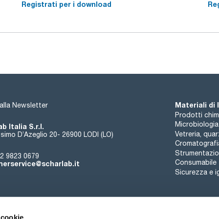
Registrati per i download
Reg
Materiali di
i alla Newsletter
Prodotti chim
Microbiologia
b Italia S.r.l.
Vetreria, qua
simo D’Azeglio 20- 26900 LODI (LO)
Cromatografi
Strumentazion
2 9823 0679
Consumabile
erservice@scharlab.it
Sicurezza e i
 cookie