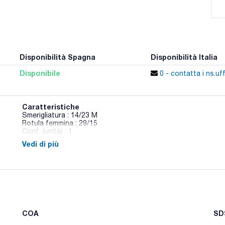
Disponibilità Spagna
Disponibilità Italia
Disponibile
0 - contatta i ns.uff
Caratteristiche
Smerigliatura : 14/23 M
Rotula femmina : 29/15
Conf. (unità) : 1
Vedi di più
Raccordi dritti smerigliati maschio e rotula femmina
COA
SDS