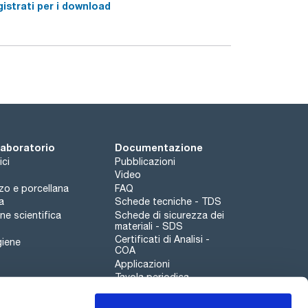
istrati per i download
 laboratorio
Documentazione
ici
Pubblicazioni
Video
rzo e porcellana
FAQ
a
Schede tecniche - TDS
e scientifica
Schede di sicurezza dei
materiali - SDS
Certificati di Analisi -
giene
COA
Applicazioni
Tavola periodica
Scharlau leathergoods