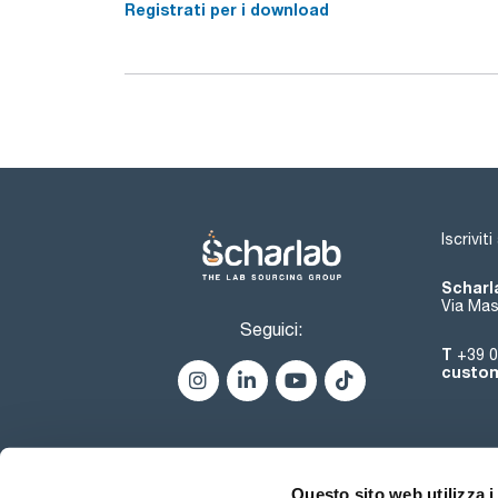
Registrati per i download
Iscrivit
Scharla
Via Mas
Seguici:
T
+39 0
custom
Questo sito web utilizza i