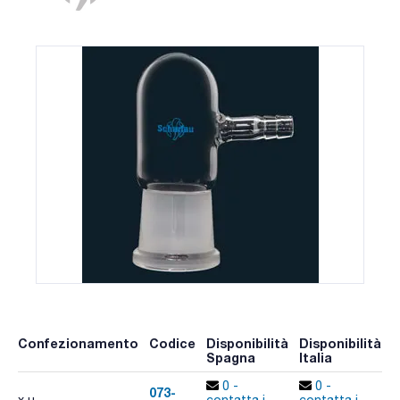
Confezionamento
Codice
Disponibilità
Disponibilità
P
Spagna
Italia
p
0 -
0 -
073-