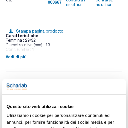
x u.
contatta i
contatta i
000667
A
ns.uffici
ns.uffici
Stampa pagina prodotto
Caratteristiche
Femmina : 29/32
Diametro oliva (mm) : 10
Conf. (unità) : 1
Vedi di più
Raccordi femmina con oliva laterale
Ti potrebbe interessare anche
Questo sito web utilizza i cookie
Utilizziamo i cookie per personalizzare contenuti ed
annunci, per fornire funzionalità dei social media e per