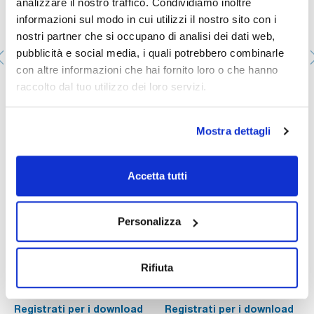
analizzare il nostro traffico. Condividiamo inoltre
informazioni sul modo in cui utilizzi il nostro sito con i
nostri partner che si occupano di analisi dei dati web,
pubblicità e social media, i quali potrebbero combinarle
con altre informazioni che hai fornito loro o che hanno
raccolto dal tuo utilizzo dei loro servizi.
Silicone paste A, EssentQ®, per lubrificazione a
temperatura elevata
SI00330100
Mostra dettagli
Confezionamento
: x 100 g :: Plastic bottle
Disponibilità
Controlla le scorte
:
Il mio prezzo
Acquista
:
Accetta tutti
Personalizza
Documentazione tecnica
Rifiuta
TDS / Scheda tecnica
COA
Registrati per i download
Registrati per i download