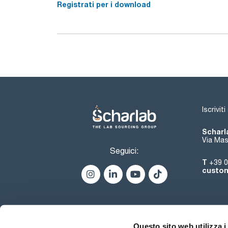
Registrati per i download
Iscrivit
Scharla
Via Mas
Seguici:
T
+39 0
custom
Questo sito web utilizza i