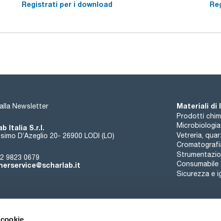
Registrati per i download
Reg
Materiali di
i alla Newsletter
Prodotti chim
Microbiologia
b Italia S.r.l.
Vetreria, qua
simo D’Azeglio 20- 26900 LODI (LO)
Cromatografi
Strumentazion
2 9823 0679
Consumabile
erservice@scharlab.it
Sicurezza e i
 cookie