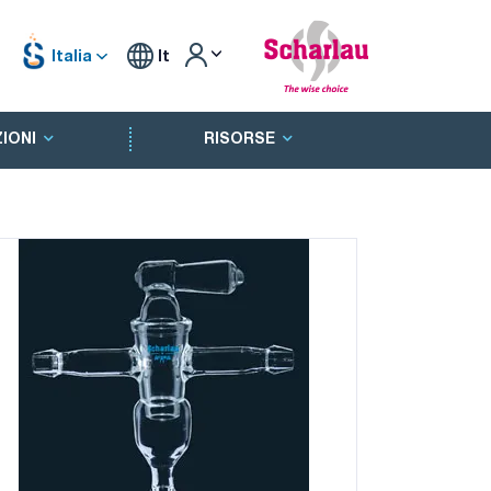
Italia
It
IONI
RISORSE