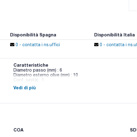
Disponibilità Spagna
Disponibilità Italia
0 - contatta i ns.uffici
0 - contatta i ns.uf
Caratteristiche
Diametro passo (mm) : 6
Diametro esterno olive (mm) : 10
Conf. (unità) : 1
Vedi di più
Rubinetti in vetro per vuoto a tre rami, maschio vuoto con ol
COA
SDS