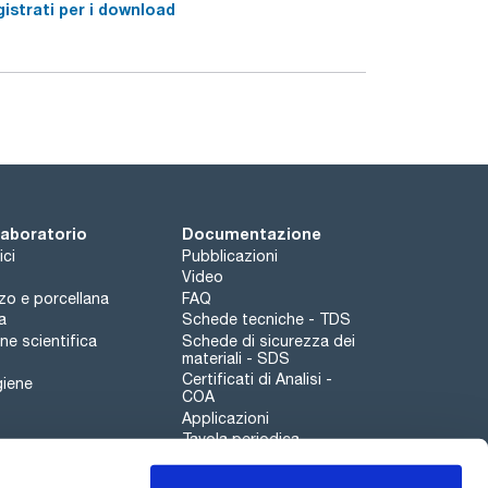
istrati per i download
 laboratorio
Documentazione
ici
Pubblicazioni
Video
rzo e porcellana
FAQ
a
Schede tecniche - TDS
e scientifica
Schede di sicurezza dei
materiali - SDS
Certificati di Analisi -
giene
COA
Applicazioni
Tavola periodica
Scharlau leathergoods