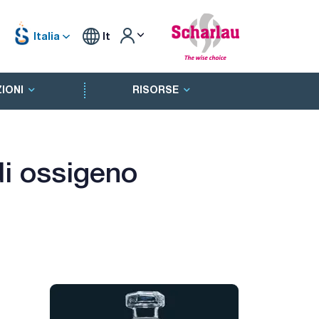
Italia
It
IONI
RISORSE
di ossigeno