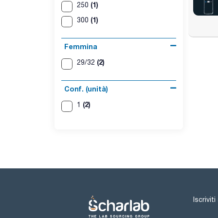
(1)
250
(1)
300
Femmina
(2)
29/32
Conf. (unità)
(2)
1
Iscrivit