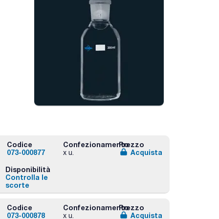
Codice
Confezionamento
Prezzo
073-000877
Acquista
x u.
Disponibilità
Controlla le
scorte
Codice
Confezionamento
Prezzo
073-000878
Acquista
x u.