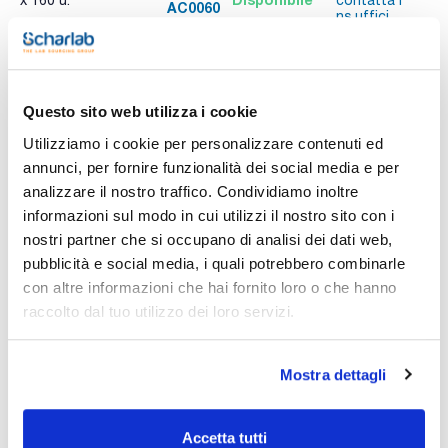
x 160 u.
contatta i
AC0060
A
ns.uffici
Stampa pagina prodotto
Questo sito web utilizza i cookie
Caratteristiche
Capacità (ml) : 60
Utilizziamo i cookie per personalizzare contenuti ed
Tappo : Sì
annunci, per fornire funzionalità dei social media e per
Conf. (unità) : 160
analizzare il nostro traffico. Condividiamo inoltre
Vedi di più
Flaconi in vetro normale con bocca stretta e filetto Pilfer 28.
informazioni sul modo in cui utilizzi il nostro sito con i
nostri partner che si occupano di analisi dei dati web,
pubblicità e social media, i quali potrebbero combinarle
con altre informazioni che hai fornito loro o che hanno
Documentazione tecnica
raccolto dal tuo utilizzo dei loro servizi.
TDS / Scheda tecnica
COA
Registrati per i download
Registrati per i download
Mostra dettagli
SDS / Scheda di
Sicurezza
Registrati per i download
Accetta tutti