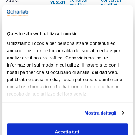
x 20 u.
contatta i
contatta i
VL2501
A
ns.uffici
ns.uffici
Stampa pagina prodotto
Questo sito web utilizza i cookie
Caratteristiche
Capacità (ml) : 2500
Utilizziamo i cookie per personalizzare contenuti ed
Filettatura GL : 45
annunci, per fornire funzionalità dei social media e per
Conf. (unità) : 20
analizzare il nostro traffico. Condividiamo inoltre
Vedi di più
Nonostante il vetro sia il materiale ideale per contenere i
informazioni sul modo in cui utilizzi il nostro sito con i
reagenti di laboratorio perché inerte, ha lo svantaggio di
essere fragile.Queste bottiglie sono ricoperte da uno strato
nostri partner che si occupano di analisi dei dati web,
di plastica che, in caso di rottura, impedisce la fuoriuscita del
pubblicità e social media, i quali potrebbero combinarle
contenuto, evitando così possibili lesioni
all'utente.Particolarmente adatto per acidi cloridrici, nitrici,
con altre informazioni che hai fornito loro o che hanno
Documentazione tecnica
solforici e perclorici concentrati.
raccolto dal tuo utilizzo dei loro servizi.
TDS / Scheda tecnica
COA
Registrati per i download
Registrati per i download
Mostra dettagli
SDS / Scheda di
Sicurezza
Registrati per i download
Accetta tutti