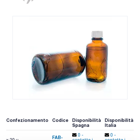
Confezionamento
Codice
Disponibilità
Disponibilità
P
Spagna
Italia
p
0 -
0 -
FAB-