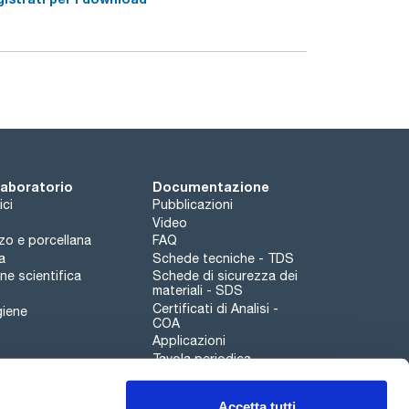
 laboratorio
Documentazione
ici
Pubblicazioni
Video
rzo e porcellana
FAQ
a
Schede tecniche - TDS
e scientifica
Schede di sicurezza dei
materiali - SDS
Certificati di Analisi -
giene
COA
Applicazioni
Tavola periodica
Scharlau leathergoods
Accetta tutti