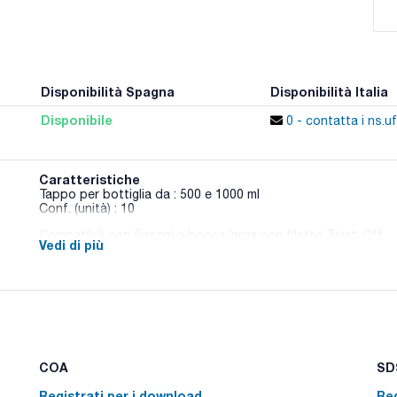
Disponibilità Spagna
Disponibilità Italia
Disponibile
0 - contatta i ns.uf
Caratteristiche
Tappo per bottiglia da : 500 e 1000 ml
Conf. (unità) : 10
Compatibili con flaconi a bocca larga con filetto Twist-Off.
Vedi di più
COA
SDS
Registrati per i download
Reg