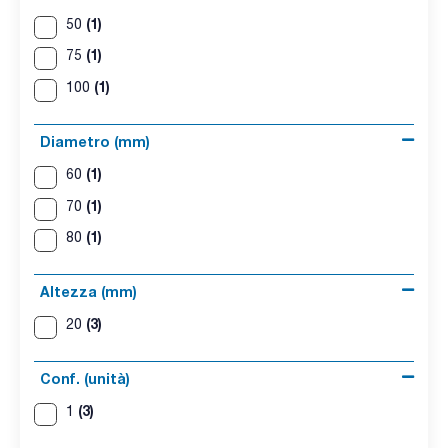
(1)
50
(1)
75
(1)
100
Diametro (mm)
(1)
60
(1)
70
(1)
80
Altezza (mm)
(3)
20
Conf. (unità)
(3)
1