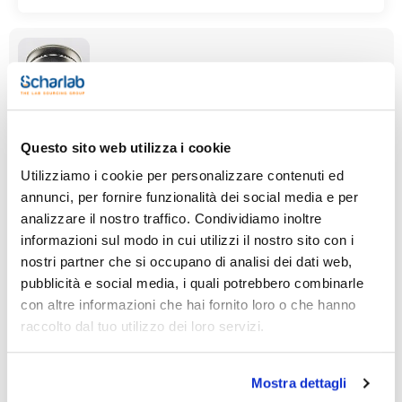
Capacità (ml)
Diametro (mm)
Altezza (mm)
50
60
20
Questo sito web utilizza i cookie
Utilizziamo i cookie per personalizzare contenuti ed
Conf. (unità)
1
annunci, per fornire funzionalità dei social media e per
analizzare il nostro traffico. Condividiamo inoltre
Codice
Confezionamento
Prezzo
5000470BOC
Acquista
x u.
informazioni sul modo in cui utilizzi il nostro sito con i
nostri partner che si occupano di analisi dei dati web,
Disponibilità
pubblicità e social media, i quali potrebbero combinarle
Controlla le
scorte
con altre informazioni che hai fornito loro o che hanno
raccolto dal tuo utilizzo dei loro servizi.
Mostra dettagli