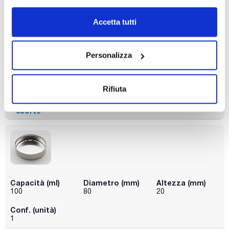
Capacità (ml)
Diametro (mm)
Altezza (mm)
Accetta tutti
75
70
20
Conf. (unità)
1
Personalizza
Codice
Confezionamento
Prezzo
5000471BOC
Acquista
x u.
Rifiuta
Disponibilità
Controlla le
scorte
Capacità (ml)
Diametro (mm)
Altezza (mm)
100
80
20
Conf. (unità)
1