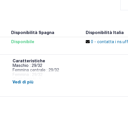
Disponibilità Spagna
Disponibilità Italia
Disponibile
0 - contatta i ns.uff
Caratteristiche
Maschio : 29/32
Femmina centrale : 29/32
Femmina : 29/32
Conf. (unità) : 1
Vedi di più
Raccordi biforcati per distillazione con colli paralleli