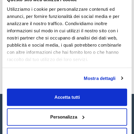
pesafiltro completo corrispondente.
Utilizziamo i cookie per personalizzare contenuti ed
annunci, per fornire funzionalità dei social media e per
Documentazione tecnica
analizzare il nostro traffico. Condividiamo inoltre
informazioni sul modo in cui utilizzi il nostro sito con i
TDS / Scheda tecnica
COA
nostri partner che si occupano di analisi dei dati web,
Registrati per i download
Registrati per i download
pubblicità e social media, i quali potrebbero combinarle
SDS / Scheda di
Sicurezza
con altre informazioni che hai fornito loro o che hanno
raccolto dal tuo utilizzo dei loro servizi.
Registrati per i download
Mostra dettagli
Accetta tutti
Personalizza
Seguici: