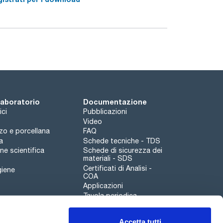
 laboratorio
Documentazione
ici
Pubblicazioni
Video
rzo e porcellana
FAQ
a
Schede tecniche - TDS
e scientifica
Schede di sicurezza dei
materiali - SDS
Certificati di Analisi -
giene
COA
Applicazioni
Tavola periodica
Scharlau leathergoods
Accetta tutti