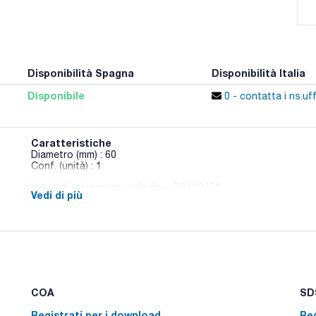
Disponibilità Spagna
Disponibilità Italia
Disponibile
0 - contatta i ns.uff
Caratteristiche
Diametro (mm) : 60
Conf. (unità) : 1
Vetro di orologio in soda-lime, DIN 12431
Vedi di più
COA
SDS
Registrati per i download
Reg