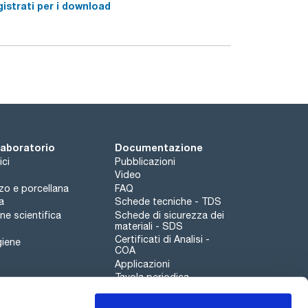
istrati per i download
 laboratorio
Documentazione
ici
Pubblicazioni
Video
rzo e porcellana
FAQ
a
Schede tecniche - TDS
e scientifica
Schede di sicurezza dei
materiali - SDS
Certificati di Analisi -
giene
COA
Applicazioni
Tavola periodica
Scharlau leathergoods