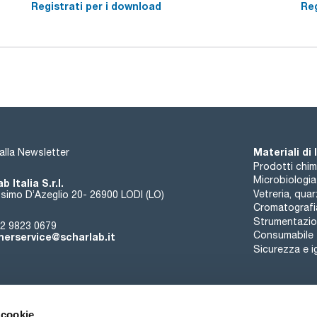
Registrati per i download
Reg
Materiali di
i alla Newsletter
Prodotti chim
Microbiologia
b Italia S.r.l.
Vetreria, qua
simo D’Azeglio 20- 26900 LODI (LO)
Cromatografi
Strumentazion
2 9823 0679
Consumabile
erservice@scharlab.it
Sicurezza e i
 cookie