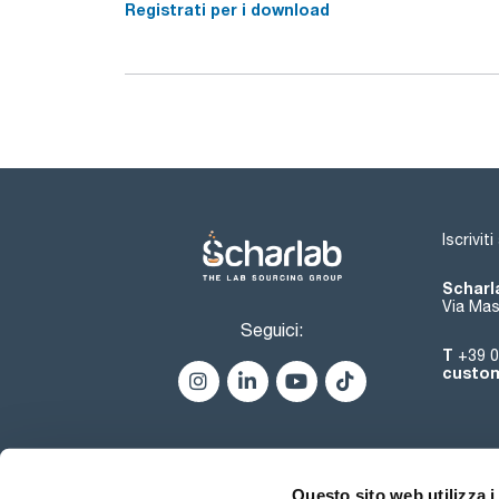
Registrati per i download
Iscrivit
Scharla
Via Mas
Seguici:
T
+39 0
custom
Questo sito web utilizza i