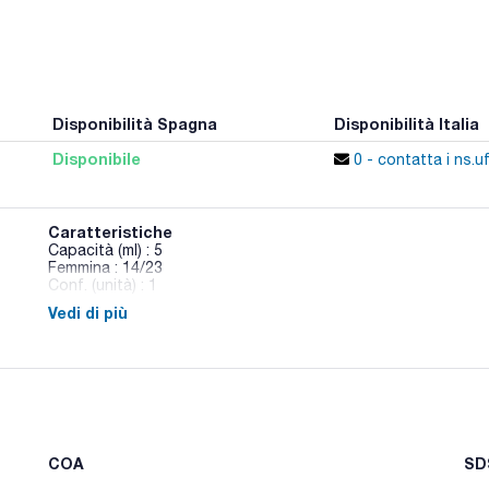
Disponibilità Spagna
Disponibilità Italia
Disponibile
0 - contatta i ns.uf
Caratteristiche
Capacità (ml) : 5
Femmina : 14/23
Conf. (unità) : 1
Vedi di più
Beute a fondo piano con collo corto e bocca smerigliata
COA
SDS