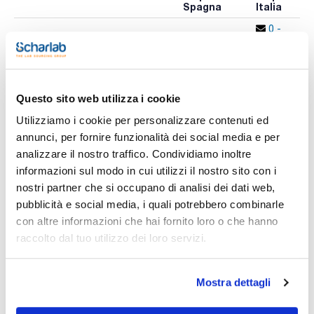
Spagna
Italia
0 -
073S000009
Disponibile
x u.
contatta i
ns.uffici
Questo sito web utilizza i cookie
Stampa pagina prodotto
Utilizziamo i cookie per personalizzare contenuti ed
Caratteristiche
annunci, per fornire funzionalità dei social media e per
Capacità (ml) : 500
Femmina : 29/32
analizzare il nostro traffico. Condividiamo inoltre
Conf. (unità) : 1
informazioni sul modo in cui utilizzi il nostro sito con i
Vedi di più
Beute a fondo rotondo con collo corto e attacco filettato
nostri partner che si occupano di analisi dei dati web,
pubblicità e social media, i quali potrebbero combinarle
con altre informazioni che hai fornito loro o che hanno
raccolto dal tuo utilizzo dei loro servizi.
Documentazione tecnica
TDS / Scheda tecnica
COA
Mostra dettagli
Registrati per i download
Registrati per i download
SDS / Scheda di