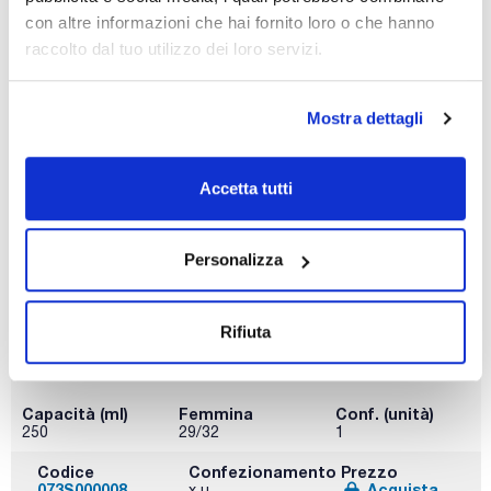
con altre informazioni che hai fornito loro o che hanno
raccolto dal tuo utilizzo dei loro servizi.
Capacità (ml)
Femmina
Conf. (unità)
100
29/32
1
Mostra dettagli
Codice
Confezionamento
Prezzo
073S000006
Acquista
x u.
Accetta tutti
Disponibilità
Controlla le
scorte
Personalizza
Rifiuta
Capacità (ml)
Femmina
Conf. (unità)
250
29/32
1
Codice
Confezionamento
Prezzo
073S000008
Acquista
x u.