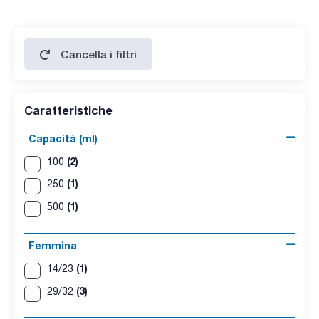
Cancella i filtri
Caratteristiche
Capacità (ml)
(2)
100
(1)
250
(1)
500
Femmina
(1)
14/23
(3)
29/32