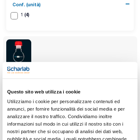
Conf. (unità)
(4)
1
Capacità (ml)
Femmina
Conf. (unità)
100
14/23
1
Questo sito web utilizza i cookie
Codice
Confezionamento
Prezzo
073S000005
Acquista
x u.
Utilizziamo i cookie per personalizzare contenuti ed
Disponibilità
annunci, per fornire funzionalità dei social media e per
Controlla le
analizzare il nostro traffico. Condividiamo inoltre
scorte
informazioni sul modo in cui utilizzi il nostro sito con i
nostri partner che si occupano di analisi dei dati web,
pubblicità e social media, i quali potrebbero combinarle