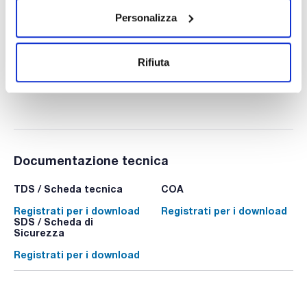
Silicone paste A, EssentQ®, per lubrificazione a
temperatura elevata
Personalizza
SI00330100
Confezionamento
: x 100 g :: Plastic bottle
Disponibilità
Controlla le scorte
:
Rifiuta
Il mio prezzo
Acquista
:
Documentazione tecnica
TDS / Scheda tecnica
COA
Registrati per i download
Registrati per i download
SDS / Scheda di
Sicurezza
Registrati per i download