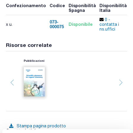
Confezionamento
Codice
Disponibilità
Disponibilità
P
Spagna
Italia
p
0 -
073-
Disponibile
x u.
contatta i
000075
A
ns.uffici
Risorse correlate
Pubblicazioni
Stampa pagina prodotto
Caratteristiche