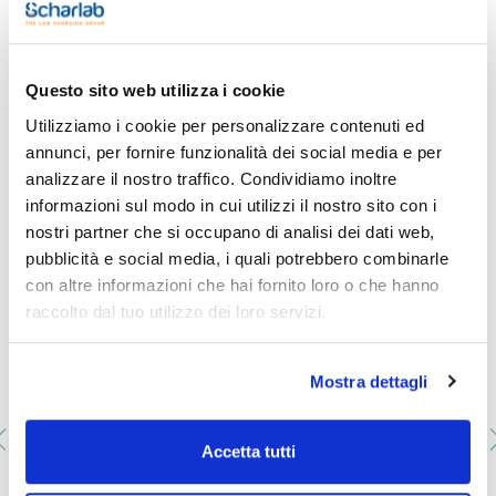
Capacità (ml) : 2000
Femmina centrale : 29/32
Femmina laterale : 14/23
Conf. (unità) : 1
Vedi di più
Questo sito web utilizza i cookie
Beute a fondo rotondo con due bocche smerigliate (una
centrale e una laterale inclinata)
Utilizziamo i cookie per personalizzare contenuti ed
annunci, per fornire funzionalità dei social media e per
Ti potrebbe interessare anche
analizzare il nostro traffico. Condividiamo inoltre
informazioni sul modo in cui utilizzi il nostro sito con i
nostri partner che si occupano di analisi dei dati web,
pubblicità e social media, i quali potrebbero combinarle
con altre informazioni che hai fornito loro o che hanno
raccolto dal tuo utilizzo dei loro servizi.
Mostra dettagli
Accetta tutti