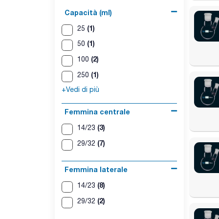
Capacità (ml)
(1)
25
(1)
50
(2)
100
(1)
250
+Vedi di più
Femmina centrale
(3)
14/23
(7)
29/32
Femmina laterale
(8)
14/23
(2)
29/32