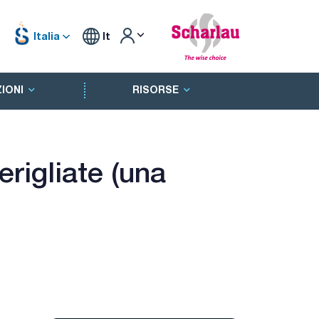
Italia
It
IONI
RISORSE
rigliate (una