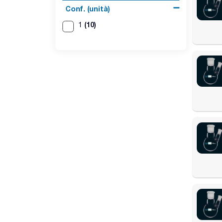
Conf. (unità)
(10)
1