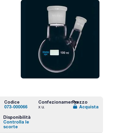
Codice
Confezionamento
Prezzo
073-000066
Acquista
x u.
Disponibilità
Controlla le
scorte