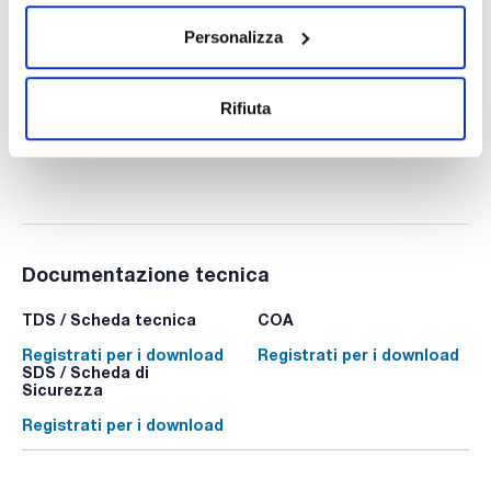
Silicone paste A, EssentQ®, per lubrificazione a
Personalizza
temperatura elevata
SI00330100
Confezionamento
: x 100 g :: Plastic bottle
Rifiuta
Disponibilità
Controlla le scorte
:
Il mio prezzo
Acquista
:
Documentazione tecnica
TDS / Scheda tecnica
COA
Registrati per i download
Registrati per i download
SDS / Scheda di
Sicurezza
Registrati per i download