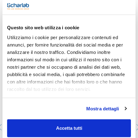
Caratteristiche
Capacità (ml) : 100
Femmina laterale : 14/23
Femmina centrale : 14/23
Conf. (unità) : 1
Vedi di più
Questo sito web utilizza i cookie
Beute a fondo rotondo con tre bocche smerigliate (una
centrale e due laterali inclinate)
Utilizziamo i cookie per personalizzare contenuti ed
annunci, per fornire funzionalità dei social media e per
analizzare il nostro traffico. Condividiamo inoltre
Ti potrebbe interessare anche
informazioni sul modo in cui utilizzi il nostro sito con i
nostri partner che si occupano di analisi dei dati web,
pubblicità e social media, i quali potrebbero combinarle
con altre informazioni che hai fornito loro o che hanno
raccolto dal tuo utilizzo dei loro servizi.
Mostra dettagli
Accetta tutti