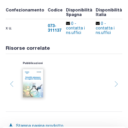
Confezionamento
Codice
Disponibilità
Disponibilità
P
Spagna
Italia
p
0 -
0 -
073-
x u.
contatta i
contatta i
311137
A
ns.uffici
ns.uffici
Risorse correlate
Pubblicazioni
Stampa pagina prodotto