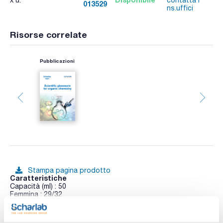
x u.
contatta i
013529
A
ns.uffici
Risorse correlate
Pubblicazioni
Stampa pagina prodotto
Caratteristiche
Capacità (ml) : 50
Femmina : 29/32
Conf. (unità) : 1
Vedi di più
Beute coniche con collo smerigliato