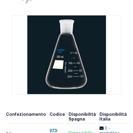
Confezionamento
Codice
Disponibilità
Disponibilità
P
Spagna
Italia
p
0 -
073-
Disponibile