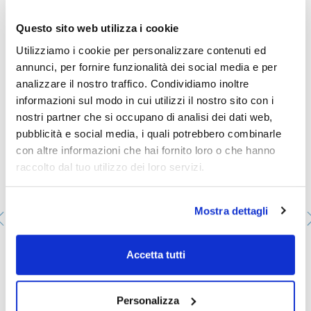
Questo sito web utilizza i cookie
Utilizziamo i cookie per personalizzare contenuti ed
Ti potrebbe interessare anche
annunci, per fornire funzionalità dei social media e per
analizzare il nostro traffico. Condividiamo inoltre
informazioni sul modo in cui utilizzi il nostro sito con i
nostri partner che si occupano di analisi dei dati web,
pubblicità e social media, i quali potrebbero combinarle
con altre informazioni che hai fornito loro o che hanno
raccolto dal tuo utilizzo dei loro servizi.
Mostra dettagli
Accetta tutti
Tappi esagonali in polietilene. SCHARLAU. Maschio:
29/32
073-001069
Personalizza
Confezionamento
: x u.