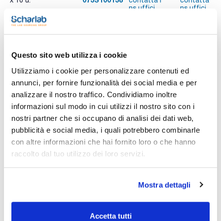
x 10 u.
contatta i
contatta i
ns.uffici
ns.uffici
Stampa pagina prodotto
Questo sito web utilizza i cookie
Caratteristiche
Capacità (ml) : 100
Utilizziamo i cookie per personalizzare contenuti ed
Femmina : 29/32
annunci, per fornire funzionalità dei social media e per
Conf. (unità) : 10
analizzare il nostro traffico. Condividiamo inoltre
Vedi di più
Beute Erlenmeyer con attacco filettato
informazioni sul modo in cui utilizzi il nostro sito con i
nostri partner che si occupano di analisi dei dati web,
pubblicità e social media, i quali potrebbero combinarle
con altre informazioni che hai fornito loro o che hanno
Documentazione tecnica
raccolto dal tuo utilizzo dei loro servizi.
TDS / Scheda tecnica
COA
Registrati per i download
Registrati per i download
Mostra dettagli
SDS / Scheda di
Sicurezza
Registrati per i download
Accetta tutti