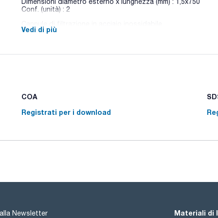
Dimensioni diametro esterno x lunghezza (mm) : 1,5x750
Conf. (unità) : 2
Cannule di filtrazione in acciaio inossidabile
Vedi di più
COA
SDS
Registrati per i download
Reg
Materiali di
i alla Newsletter