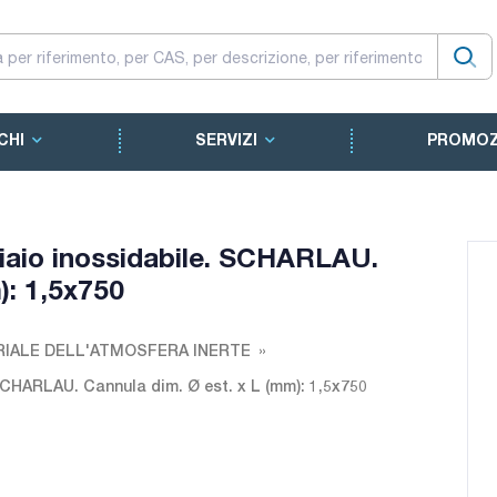
CHI
SERVIZI
PROMOZ
cciaio inossidabile. SCHARLAU.
): 1,5x750
IALE DELL'ATMOSFERA INERTE
. SCHARLAU. Cannula dim. Ø est. x L (mm): 1,5x750