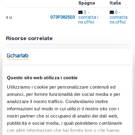
Spagna
Italia
0 -
0 -
073P382503
x u.
contatta i
contatta i
ns.uffici
ns.uffici
Risorse correlate
Pubblicazioni
Pubblicazioni
Questo sito web utilizza i cookie
Utilizziamo i cookie per personalizzare contenuti ed
annunci, per fornire funzionalità dei social media e per
analizzare il nostro traffico. Condividiamo inoltre
informazioni sul modo in cui utilizzi il nostro sito con i
nostri partner che si occupano di analisi dei dati web,
Stampa pagina prodotto
pubblicità e social media, i quali potrebbero combinarle
Caratteristiche
Capacità (ml) : 25
con altre informazioni che hai fornito loro o che hanno
N° poro : 3