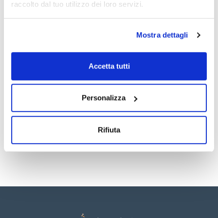
raccolto dal tuo utilizzo dei loro servizi.
Maschio : 14/23
Conf. (unità) : 1
Vedi di più
Filtri Schlenk per atmosfera inerte con chiave di vetro
Mostra dettagli
Documentazione tecnica
Accetta tutti
TDS / Scheda tecnica
COA
Personalizza
Registrati per i download
Registrati per i download
SDS / Scheda di
Sicurezza
Rifiuta
Registrati per i download