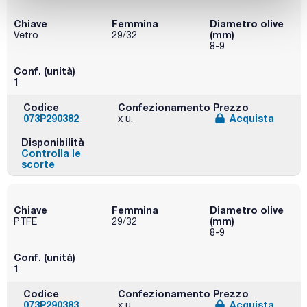
Chiave
Femmina
Diametro olive
(mm)
Vetro
29/32
8-9
Conf. (unità)
1
Codice
Confezionamento
Prezzo
073P290382
Acquista
x u.
Disponibilità
Controlla le
scorte
Chiave
Femmina
Diametro olive
(mm)
PTFE
29/32
8-9
Conf. (unità)
1
Codice
Confezionamento
Prezzo
073P290383
Acquista
x u.