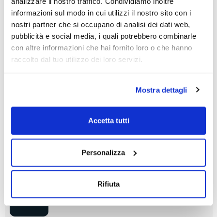
analizzare il nostro traffico. Condividiamo inoltre
Disponibilità
informazioni sul modo in cui utilizzi il nostro sito con i
Controlla le
nostri partner che si occupano di analisi dei dati web,
scorte
pubblicità e social media, i quali potrebbero combinarle
con altre informazioni che hai fornito loro o che hanno
Chiave
Femmina
Diametro olive
raccolto dal tuo utilizzo dei loro servizi.
(mm)
PTFE
14/23
8-9
Mostra dettagli
Conf. (unità)
1
Codice
Confezionamento
Prezzo
Accetta tutti
073P290381
Acquista
x u.
Disponibilità
Controlla le
Personalizza
scorte
Rifiuta