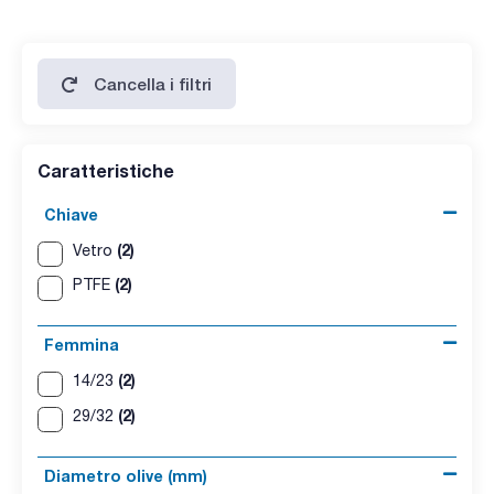
Cancella i filtri
Caratteristiche
Chiave
(2)
Vetro
(2)
PTFE
Femmina
(2)
14/23
(2)
29/32
Diametro olive (mm)