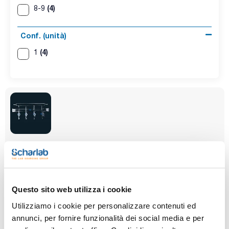
(4)
8-9
Conf. (unità)
(4)
1
Chiave
Femmina
Diametro olive
(mm)
Vetro
14/23
8-9
Conf. (unità)
Questo sito web utilizza i cookie
1
Utilizziamo i cookie per personalizzare contenuti ed
Codice
Confezionamento
Prezzo
annunci, per fornire funzionalità dei social media e per
073P290380
Acquista
x u.