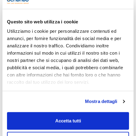
Stampa pagina prodotto
Caratteristiche
Description : Glass Syringes 1ml
Questo sito web utilizza i cookie
Pack (u.) : 1
Utilizziamo i cookie per personalizzare contenuti ed
Siringhe in vetro neutro con anello ambrato sul pistone.
Vedi di più
Autoclavabili. Confezione individuale.
annunci, per fornire funzionalità dei social media e per
analizzare il nostro traffico. Condividiamo inoltre
informazioni sul modo in cui utilizzi il nostro sito con i
nostri partner che si occupano di analisi dei dati web,
Documentazione tecnica
pubblicità e social media, i quali potrebbero combinarle
con altre informazioni che hai fornito loro o che hanno
TDS / Scheda tecnica
COA
raccolto dal tuo utilizzo dei loro servizi.
Registrati per i download
Registrati per i download
SDS / Scheda di
Sicurezza
Mostra dettagli
Registrati per i download
Accetta tutti