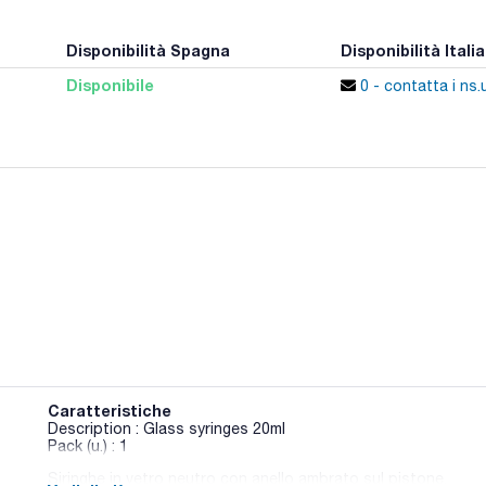
Disponibilità Spagna
Disponibilità Italia
Disponibile
0 - contatta i ns.u
Caratteristiche
Description : Glass syringes 20ml
Pack (u.) : 1
Siringhe in vetro neutro con anello ambrato sul pistone.