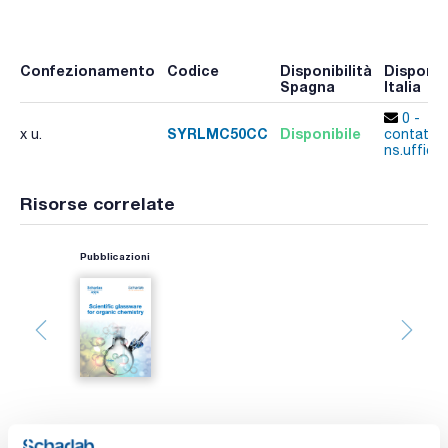
Confezionamento
Codice
Disponibilità
Disponibi
Spagna
Italia
0 -
SYRLMC50CC
Disponibile
x u.
contatta 
ns.uffici
Risorse correlate
Pubblicazioni