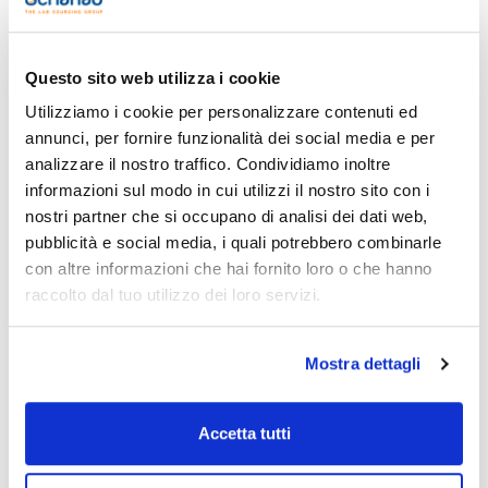
Stampa pagina prodotto
Caratteristiche
Description : Glass Syringes 50ml (Not suitable for medical)
Questo sito web utilizza i cookie
Pack (u.) : 1
Utilizziamo i cookie per personalizzare contenuti ed
Siringhe in vetro neutro con anello ambrato sul pistone.
Vedi di più
Autoclavabili. Confezione individuale.
annunci, per fornire funzionalità dei social media e per
analizzare il nostro traffico. Condividiamo inoltre
informazioni sul modo in cui utilizzi il nostro sito con i
nostri partner che si occupano di analisi dei dati web,
Documentazione tecnica
pubblicità e social media, i quali potrebbero combinarle
con altre informazioni che hai fornito loro o che hanno
TDS / Scheda tecnica
COA
raccolto dal tuo utilizzo dei loro servizi.
Registrati per i download
Registrati per i download
SDS / Scheda di
Sicurezza
Mostra dettagli
Registrati per i download
Accetta tutti